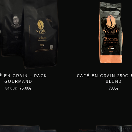
É EN GRAIN – PACK
CAFÉ EN GRAIN 250G
GOURMAND
BLEND
L
L
75,00
€
7,00
€
84,00
€
e
e
p
p
r
r
i
i
x
x