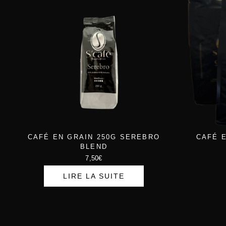
i
a
n
c
i
t
t
u
i
e
a
l
l
e
é
s
t
t
a
CAFÉ EN GRAIN 250G SEREBRO
CAFÉ 
BLEND
i
:
7,50
€
t
2
LIRE LA SUITE
0
:
,
2
0
7
0