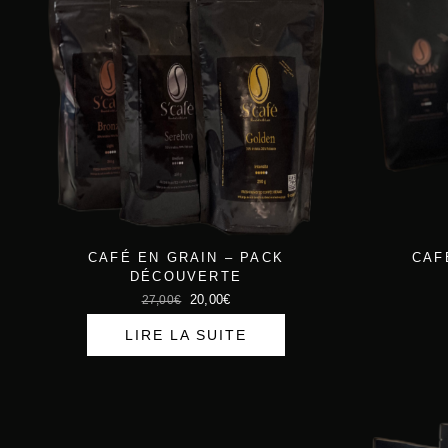
CAFÉ EN GRAIN – PACK
CAF
DÉCOUVERTE
L
L
20,00
€
27,00
€
e
e
LIRE LA SUITE
p
p
r
r
i
i
x
x