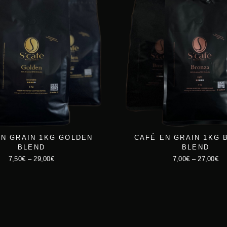
i
a
n
c
i
t
t
u
i
e
a
l
l
e
é
s
t
t
a
EN GRAIN 1KG GOLDEN
CAFÉ EN GRAIN 1KG 
BLEND
BLEND
i
:
7,50
€
–
29,00
€
7,00
€
–
27,00
€
t
7
C
C
5
e
e
:
,
p
p
8
0
r
r
4
0