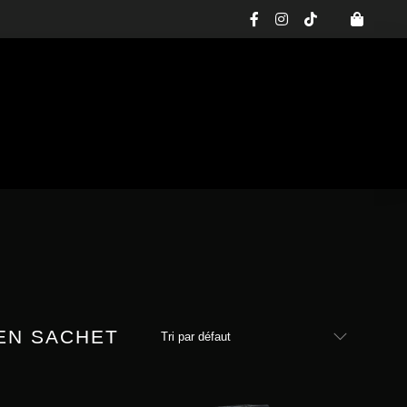
facebook-
instagram
tiktok
f
EN SACHET