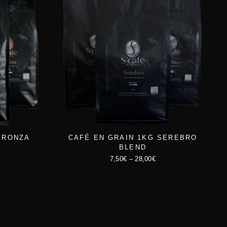
BRONZA
CAFÉ EN GRAIN 1KG SEREBRO
BLEND
7,50
€
–
28,00
€
C
e
p
r