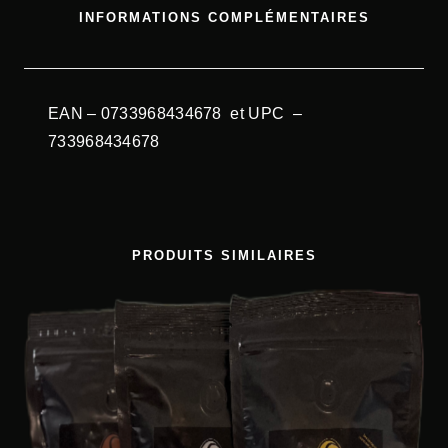
INFORMATIONS COMPLÉMENTAIRES
E
C
A
F
EAN – 0733968434678 et UPC –
É
733968434678
E
N
G
R
PRODUITS SIMILAIRES
A
I
N
1
K
G
S