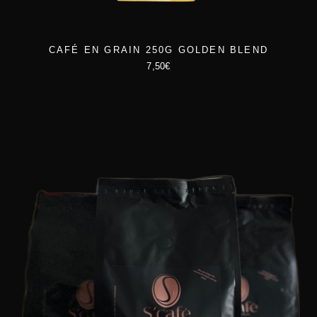
t
7
5
:
,
CAFÉ EN GRAIN 250G GOLDEN BLEND
7,50
€
8
0
4
0
,
€
0
.
0
€
.