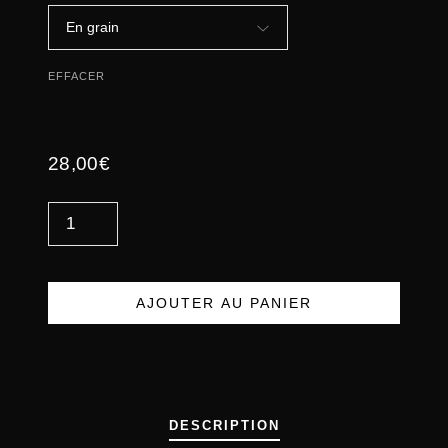
EFFACER
28,00
€
Q
U
A
N
AJOUTER AU PANIER
T
I
T
É
DESCRIPTION
D