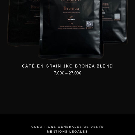
CAFÉ EN GRAIN 1KG BRONZA BLEND
7,00
€
–
27,00
€
C
e
p
r
o
d
CONDITIONS GÉNÉRALES DE VENTE
u
MENTIONS LÉGALES