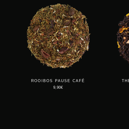
ROOIBOS PAUSE CAFÉ
TH
9,90
€
C
e
p
r
o