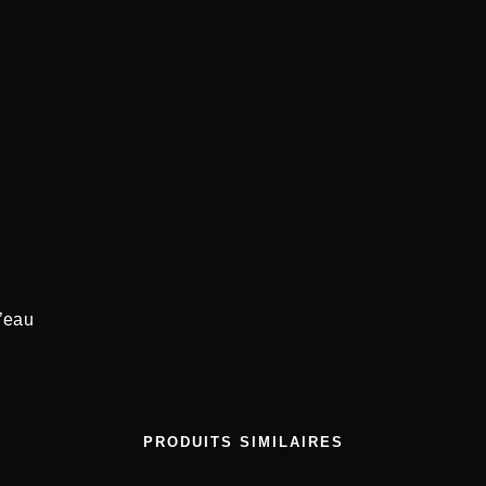
D
H
A
B
I
O
d’eau
PRODUITS SIMILAIRES