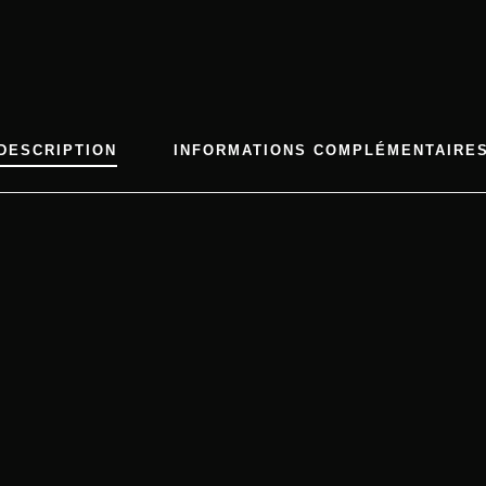
É
D
E
T
H
DESCRIPTION
INFORMATIONS COMPLÉMENTAIRE
É
S
M
I
L
I
N
G
B
U
D