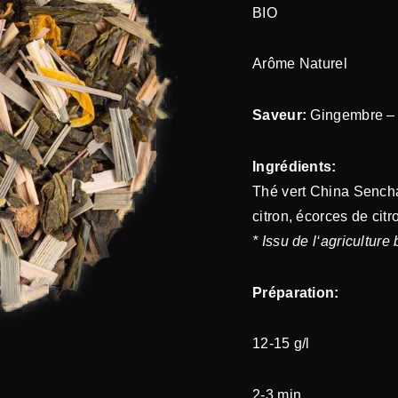
BIO
Arôme Naturel
Saveur:
Gingembre – 
Ingrédients:
Thé vert China Sencha
citron, écorces de citr
* Issu de l‘agriculture
Préparation:
12-15 g/l
2-3 min