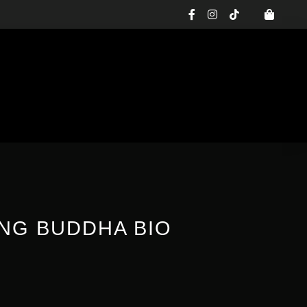
facebook-
instagram
tiktok
f
ING BUDDHA BIO