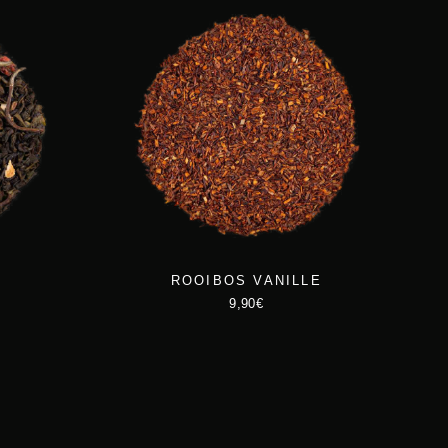
N
ROOIBOS VANILLE
9,90
€
C
e
p
r
o