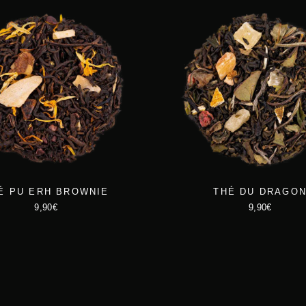
É PU ERH BROWNIE
THÉ DU DRAGO
9,90
€
9,90
€
C
C
e
e
p
p
r
r
o
o