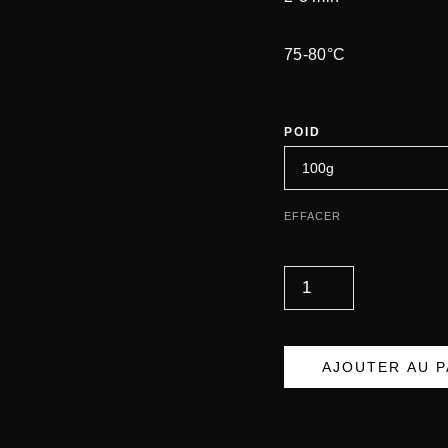
75-80°C
POID
EFFACER
Q
U
A
N
AJOUTER AU P
T
I
T