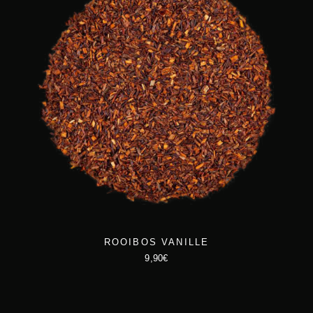
ROOIBOS VANILLE
9,90
€
C
e