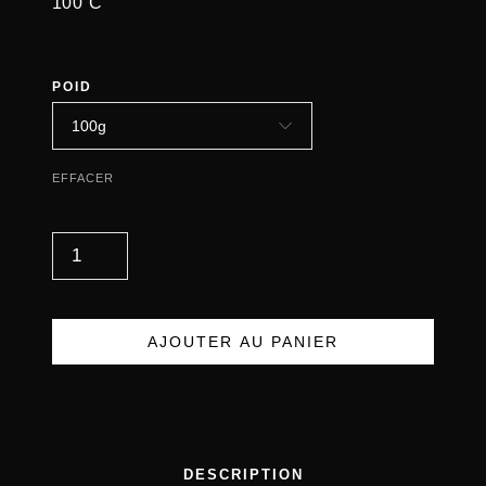
100°C
POID
EFFACER
Q
U
A
N
AJOUTER AU PANIER
T
I
T
É
DESCRIPTION