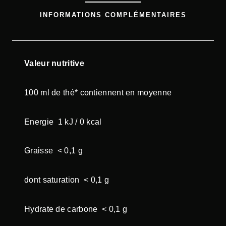
D
INFORMATIONS COMPLÉMENTAIRES
E
R
O
O
Valeur nutritive
I
B
100 ml de thé* contiennent en moyenne
O
S
Energie 1 kJ / 0 kcal
P
A
Graisse < 0,1 g
U
S
dont saturation < 0,1 g
E
C
Hydrate de carbone < 0,1 g
A