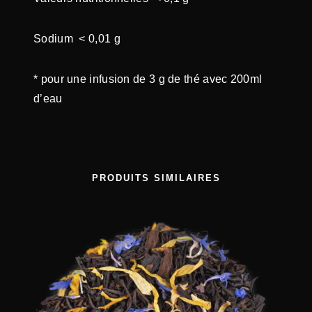
T
É
Sodium < 0,01 g
* pour une infusion de 3 g de thé avec 200ml
d’eau
PRODUITS SIMILAIRES