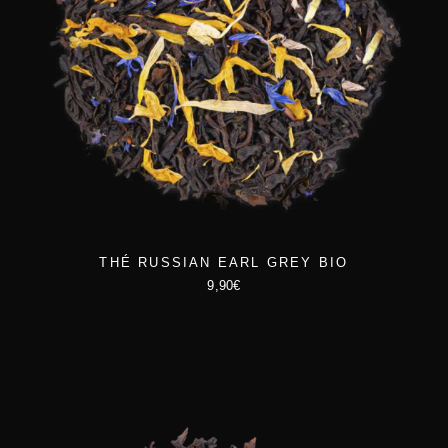
THÉ RUSSIAN EARL GREY BIO
9,90
€
C
e
p
r
o