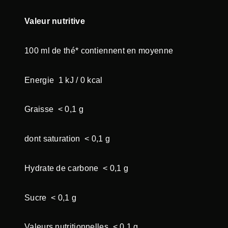
O
O
Valeur nutritive
I
B
100 ml de thé* contiennent en moyenne
O
S
Energie 1 kJ / 0 kcal
P
A
Graisse < 0,1 g
R
A
dont saturation < 0,1 g
D
I
Hydrate de carbone < 0,1 g
S
D
Sucre < 0,1 g
'
É
Valeurs nutritionnelles < 0,1 g