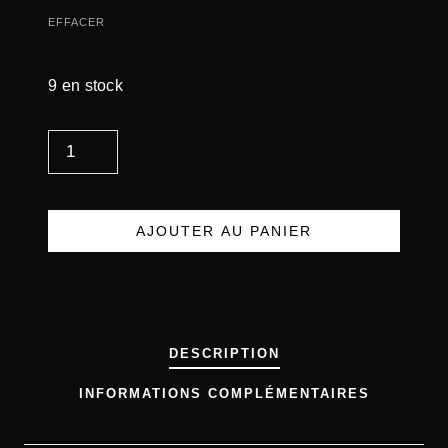
EFFACER
9 en stock
Q
U
A
N
AJOUTER AU PANIER
T
I
T
É
DESCRIPTION
D
INFORMATIONS COMPLÉMENTAIRES
E
R